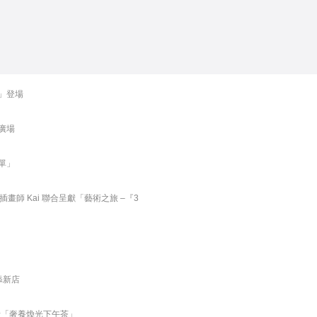
」登場
廣場
單」
插畫師 Kai 聯合呈獻「藝術之旅 –『3
添新店
呈獻「奢養煥光下午茶」