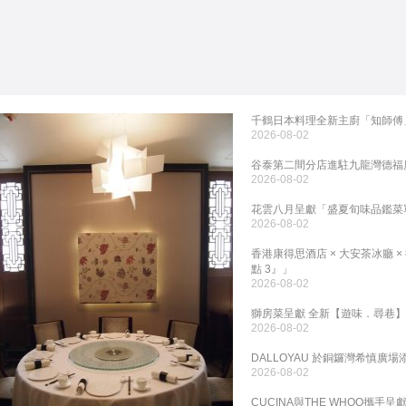
千鶴日本料理全新主廚「知師傅
2026-08-02
谷泰第二間分店進駐九龍灣德福
2026-08-02
花雲八月呈獻「盛夏旬味品鑑菜
2026-08-02
香港康得思酒店 × 大安茶冰廳 × 
點 3』」
2026-08-02
獅房菜呈獻 全新【遊味．尋巷】
2026-08-02
DALLOYAU 於銅鑼灣希慎廣場
2026-08-02
CUCINA與THE WHOO攜手