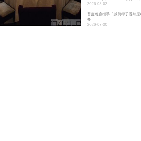
2026-08-02
普慶餐廳攜手「誠興椰子香辣原
餐
2026-07-30
造全新美食廣場概念「Food Atla
2026-07-29
北海道鄉土料理專門店「帯広は
2026-07-27
譚仔夏日限定「冬瓜·冬菇·烤鴨
2026-07-24
明閣（香港康得思酒店）聯乘天
系列
2026-07-22
香港萬麗海景酒店 Food Stud
2026-07-21
今個夏季，香港尖沙咀凱悅酒店
2026-07-21
九龍東帝苑酒店全新意大利餐廳Pon
2026-07-16