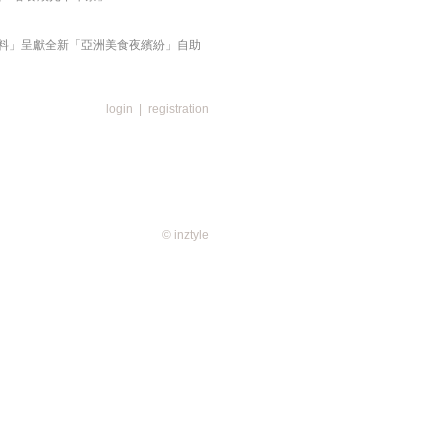
料」呈獻全新「亞洲美食夜繽紛」自助
login
|
registration
s」
げ天」
陳皮湯河粉」
© inztyle
娜酒窖呈獻「品茗．賞粵」中式茶午宴
io 燃起「川味辛香盛夏」
凱悅軒呈獻「悅享盛夏」菜單
entino