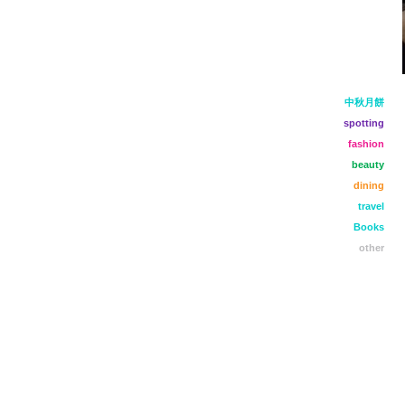
中秋月餅
spotting
fashion
beauty
dining
travel
Books
other