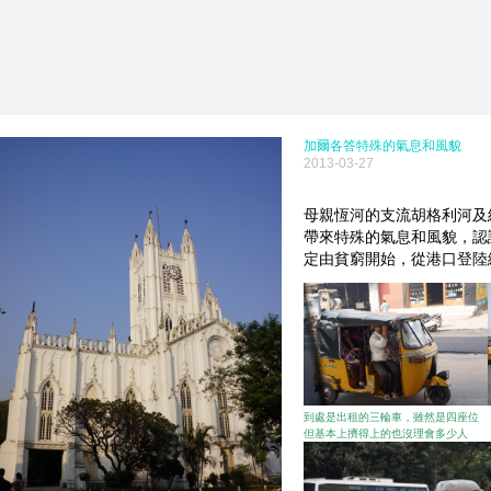
加爾各答特殊的氣息和風貌
2013-03-27
母親恆河的支流胡格利河
及
帶來特殊的氣息和風貌，認
定由貧窮開始，從港口登陸
到處是出租的三輪車，雖然是四座
位
但基本上擠得上的也沒理會多少人