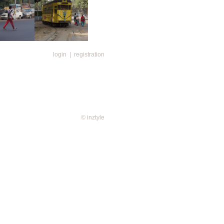
login
|
registration
見
有軌電車於市中心內行走
舊不堪
，收費
的港口城市之一，街道都不是很
但路上的車子都是奇形怪狀，大部
殘舊，就像四五十代 荷里活電影
© inztyle
出租車；日常交通公車也是殘破沒
不進去的都在車門處掛靠著。公車
票 員賣票及兼營公關，車每停下
，車資最平為
盧比（約一港
7
車爭路，互不相讓，亦不相干，塞
天轟耳的響號聲此起彼落，源源不
規的路線，各自不停鼠跑，有路就
塞車或行駛時，司機也不停在響號