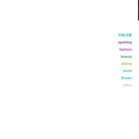
中秋月餅
spotting
fashion
beauty
dining
travel
Books
other