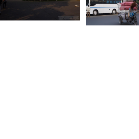
車子雖少但載貨量奇多，這情景隨處可
身殘
只是
5
盧比
加 爾各答是印度歷史悠史
寬，最寬也不過４行車道，
份都是相當老的型號及比較
中的小車一樣，到處是三輪
有車門，裡面擠滿了人，擠
多是私營及車上仍有一個售
來便高聲叫喊巴士的目的地
元），相當便宜。車道上人
車似乎是經常有的事，而震
絕，因為基本上車是沒有正
行，有位有閃，因此無論是
示警。