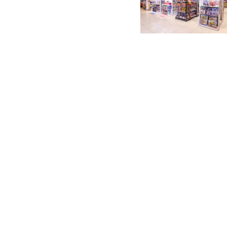
AEON大窩口店按照顧客
全方位照顧每位顧客日常生
大窩口店注入新元素，引入
孩為主角的KIDS REPUBL
innercasual。店內更設
及休閒袋。此外，AEON
客搜羅更多各地新鮮食品、
TOPVALU商品，商品種
物新天地，帶來煥然一新的
此外，AEON大窩口店於6月
廣活動，多款商品於開幕期