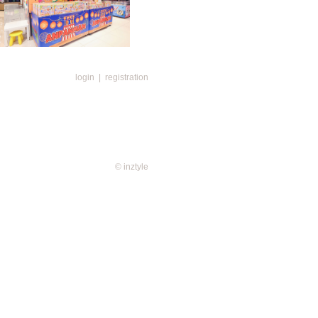
現今的生活模式重新規劃佈局，實行
活的不同需要。是次改裝為AEON
login
|
registration
更多自家品牌—包括重新規劃以小
IC及休閒內衣專門店iC
有Travel專區，匯聚更多潮流旅遊用品
更優化現有的部份，日式超市會為顧
精緻商品、超人氣零食及自家品牌
類多不勝數，希望為顧客打造一個購
購物體驗。
© inztyle
25日(五)至7月7日(三)期間推出推
間提供限定優惠！