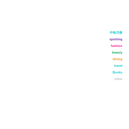
中秋月餅
spotting
fashion
beauty
dining
travel
Books
other