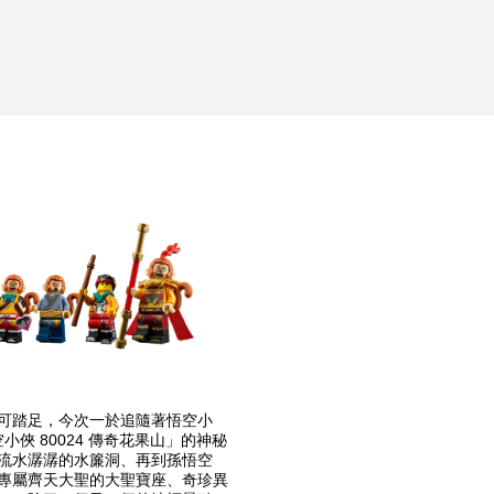
可踏足，今次一於追隨著悟空小
小俠 80024 傳奇花果山」的神秘
流水潺潺的水簾洞、再到孫悟空
專屬齊天大聖的大聖寶座、奇珍異