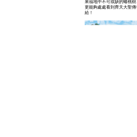
果福地中不可或缺的蟠桃樹
更能夠處處看到齊天大聖傳
給！
「80024 傳奇花果山」
化靈猴」和「嬉遊花果山」
側的「雲遊來仙道」和「真