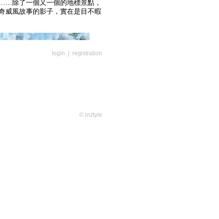
……除了一個又一個的地標景點，
奇威風故事的影子，實在是目不暇
login
|
registration
大致分為三個部分，包括右側的「仙石
、中間的「勇闖水簾洞」，以及左
假美猴王」。
© inztyle