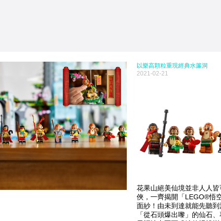
以樂高顆粒重現經典水簾洞
2021-02-21
花果山絕美仙境並非人人皆
俠，一齊揭開「LEGO®悟空
面紗！由未到達就能先聽到
「從石頭爆出嚟」的仙石、