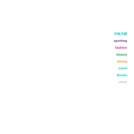
中秋月餅
spotting
fashion
beauty
dining
travel
Books
other