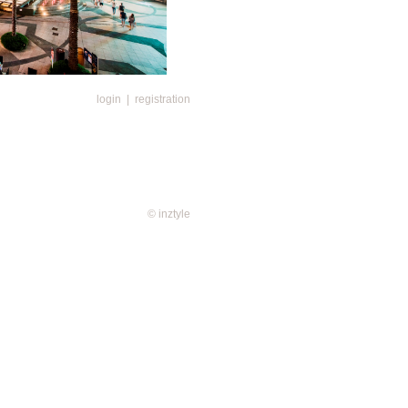
費可享HK$500餐飲現金券
login
|
registration
國特色美饌，顧客更可置身於演薈廣
酒佳餚，份外悠閒愜意。由即日起
(公眾假期除外) 晚上6時後，顧客
餐飲商戶，以電子貨幣即日單一消費
500ELEMENTS圓方餐飲現金券，
盡享美饌獎賞!
OR店側) |水區1樓(王子飯店側) |金
© inztyle
店側)
享HK$500餐飲現金券
LEMENTS圓方雲集逾20間美容
彩妝護膚產品。由即日起至7月31
圓方指定美容及護理商戶，以電子貨
，即可享HK$500ELEMENTS圓
達HK$3,600獎賞
顧客於ELEMENTS圓方既可盡
預覽秋冬潮流單品！由即日起至7