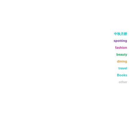
中秋月餅
spotting
fashion
beauty
dining
travel
Books
other