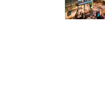
獎賞1: 憑星期一至四晚市消
ELEMENTS圓方匯聚多
場的半户外空間，邊品嚐美
至7月31日，逢星期一至四
於ELEMENTS圓方指定
滿HK$1,000，即可享HK$
享用各式美饌的同時，亦可
禮品換領處: 火區1樓 (TUD
區2樓 (FRANCK MULLER
獎賞2: 憑美容及護理消費可
為夏日妝容增添迷人色彩！E
及護理商戶，提供多元化的
日，顧客於ELEMENTS
幣即日單一消費滿HK$1,800
方餐飲現金券^!
獎賞3: 憑指定零售消費可享高
是時候為衣櫥增添時尚服飾！
享轉季精選優惠，更可率先