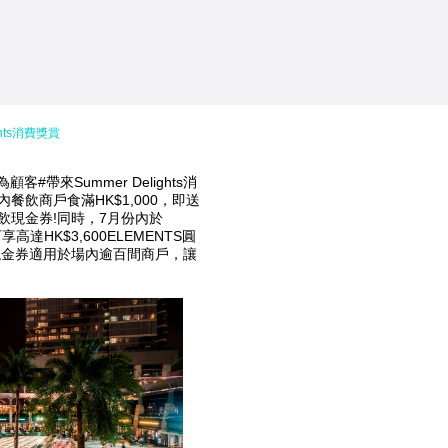
ghts消費獎賞
客#帶來Summer Delights消
餐飲商戶食滿HK$1,000，即送
方餐飲現金券!同時，7月份內於
高達HK$3,600ELEMENTS圓
現金券適用於場內逾百間商戶，讓