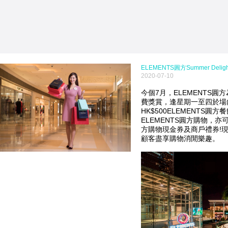
ELEMENTS圓方Summer Deli
2020-07-10
今個7月，ELEMENTS圓方為顧
費獎賞，逢星期一至四於場內
HK$500ELEMENTS圓
ELEMENTS圓方購物，亦可享
方購物現金券及商戶禮券!
顧客盡享購物消閒樂趣。