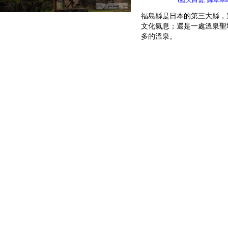
,
福島縣是日本的第三大縣，
文化氣息；還是一處溫泉聖
多的溫泉。
大內宿
今天的大內宿
(
時光倒流返回江戶時代的驛
綠油油的山境，江戶時代的
至江戶時代，大內宿作為連
沿途的驛站而發展繁榮起來
住宿的地方，而今天大內宿
還整個家族經營民宿及商店
到古樸鄉土風情。