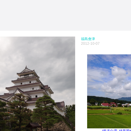
福島會津
2012-10-07
(
藍天白雲
綠草翠