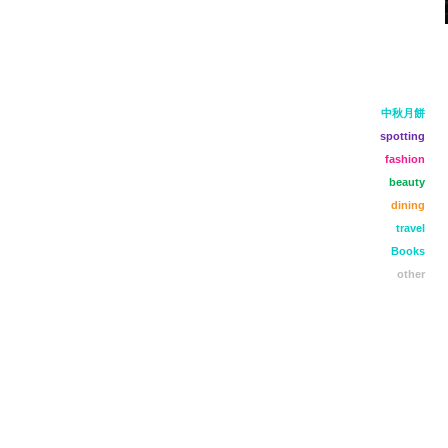
中秋月餅
spotting
fashion
beauty
dining
travel
Books
other