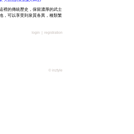
,
這裡的傳統歷史，保留濃厚的武士
地，可以享受到泉質各異，種類繁
login
|
registration
© inztyle
仍保留完整的茅草民家
)
站大內宿，古式古香的平屋，襯托
鄉土風情就出現在眼前。戰國時代
接會津若松和日光今市的下野街道
，以前這些驛站就是商人旅客休息
仍保留完整的茅草民家，這些民家
，讓每一個來到大內宿的旅客感受