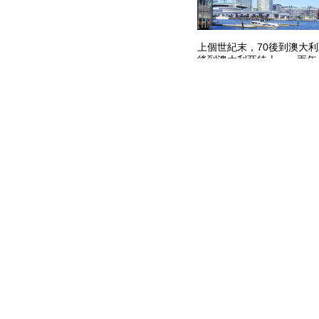
上個世紀末，70後到澳大利
後到澳大利亞待上一、兩年work
幸福的一群90後，因為有H
NMIT或阿德萊德的Tafe
程，完結前可以跟老師到當
決定文憑畢業後是否要到當
代的孩子是特別幸福。