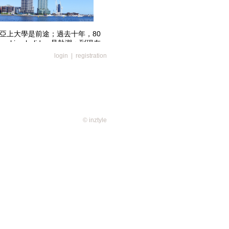
亞上大學是前途；過去十年，80
ing holiday 是熱潮；到現在
KUE在香港和澳大利亞墨爾本的
login
|
registration
SA合辦為期二十個月的高級文憑課
地體驗一個星期的上課和遊覽，再
地或留在香港唸學位課程。這個年
© inztyle