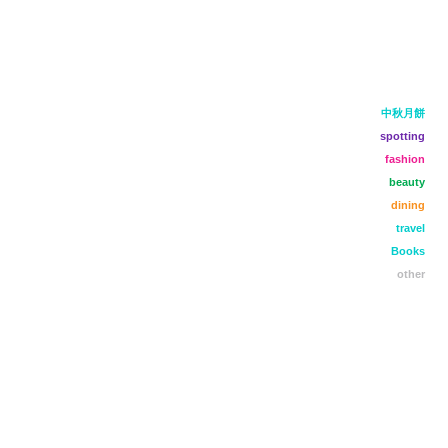
中秋月餅
spotting
fashion
beauty
dining
travel
Books
other