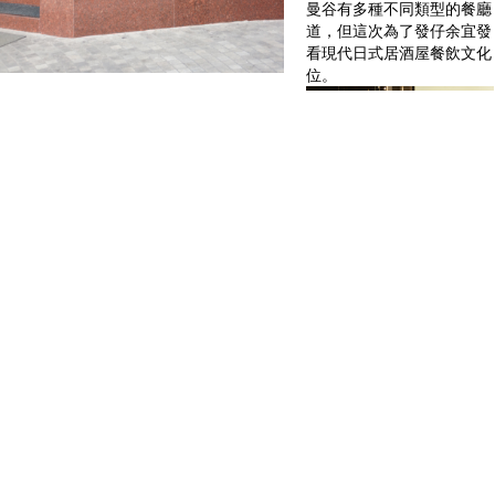
曼谷有多種不同類型的餐廳
道，但這次為了發仔余宜發
看現代日式居酒屋餐飲文化
位。
入口設計簡約，
壽
Zuma Bangkok
一道原木大門帶出泰國的味道
位處曼谷市
Zuma Bangkok
整間餐廳的設計概念源自「
是開揚的戶外平台及微型庭
今次於曼谷分店用上大自然
營造簡約和諧的氛圍。