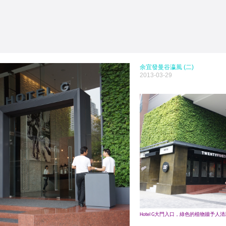
余宜發曼谷瀛風 (二)
2013-03-29
大門入口，綠色的植物牆予人清
Hotel G