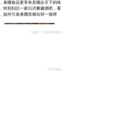
，泰國食品更享有其獨步天下的味
，特別到訪一家日式餐廳酒吧，看
，如何引進泰國首都佔領一個席
login
|
registration
司吧採用天然花崗岩建成
© inztyle
中心，距離四面佛約五分鐘行程，
坪庭」的大自然元素；餐廳最深處
園。日本室內設計公司
Studio Glitt
四種元素 － 風、火、水、土，