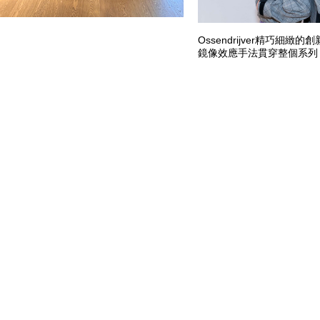
Ossendrijver精巧細
鏡像效應手法貫穿整個系列
Ossendrijver以活力
以藍色、紫羅蘭色和寶石紅
色和大地綠色調。
Theory Project訂
條和反光物料。這款運動鞋
格同出一轍，並配備特製橡