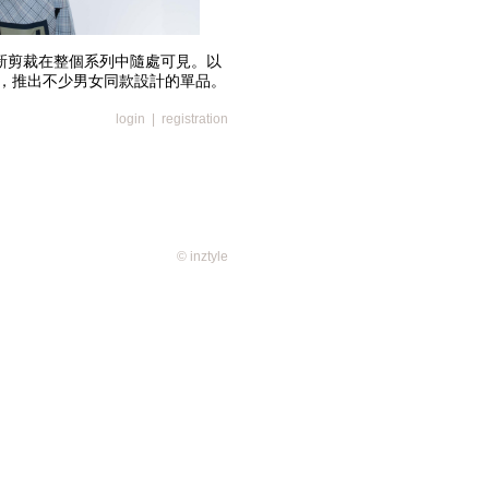
緻的創新剪裁在整個系列中隨處可見。以
，推出不少男女同款設計的單品。
滿載的色彩和工藝完美詮釋了這種精神，
色點綴膠囊系列中的柔和灰、琥珀
login
|
registration
© inztyle
製運動鞋採用淡紫至干邑色調，綴以蜿蜒線
為男士及女士製作，剛柔並重的風
膠鞋底，讓你輕鬆穿梭於城市間。