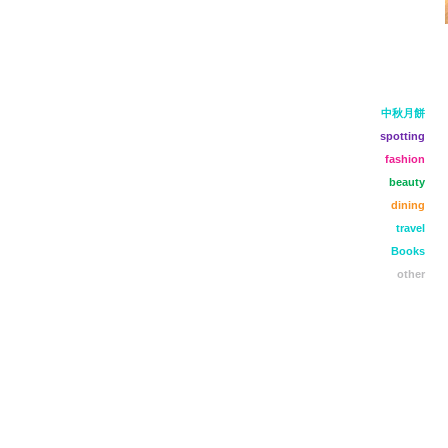
中秋月餅
spotting
fashion
beauty
dining
travel
Books
other