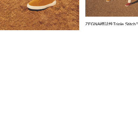
ZEGNA標誌性Triple S
念，今季以全新色彩和材質
帆布和柔軟的麂皮絨。這一
始終保留品牌標誌性的三重
令人聯想到ZEGNA傳統
品牌的深厚傳承和工藝造詣
Triple Stitch™ 運
功能性和實用主義出發，為
力，滿足當代男士對於奢華
一新的風格語言。
leavel message |
view mes