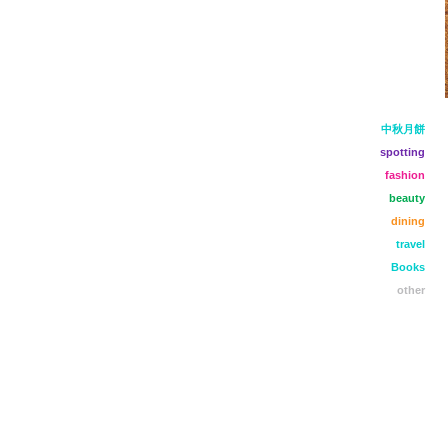
中秋月餅
spotting
fashion
beauty
dining
travel
Books
other