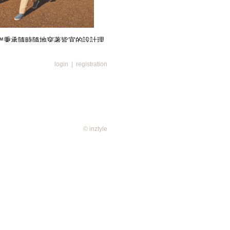
titch™秉承隨時隨地穿著皆宜的設計理
呈現，包括紋理細膩的粒面皮革、
精巧的運動鞋款歷經更新迭代，但
login
|
registration
交叉彈性鞋帶設計，便於穿脫，亦
精裁西裝上的三道手縫線跡，象徵著
。
動鞋彰顯了ZEGNA的全新設計方向，即是從
歷經傳承的精湛工藝注入前衛活
休閒服飾的全新需求，締造出煥然
© inztyle
sage(0)