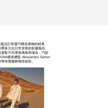
輕盈設計和靈巧構造著稱的經典
動鞋再次詮釋多元化日常穿搭的鞋履風尚。
動鞋可靈活駕馭不同著裝風格和場合，巧妙
術總監 Alessandro Sartori
列奢華休閒服飾相得益彰。