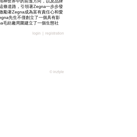
和精神世界中的前進方向，以及品牌
條道路，引領著Zegna一步步發
勵著Zegna成為富有責任心和愛
o Zegna先生不僅創立了一個具有影
na毛紡廠周圍建立了一個生態社
出一片綿延100 平方公里的自然
login
|
registration
i Zegna）。他樹立了基於企業道
回饋自然與社會的企業精神。正因
a有著特別的象徵意義。它勾繪出
展現了Zegna的前瞻理念。
© inztyle
，Zegna集團即將在紐約證券交
Exchange）上市。Zegna一直認為，
這一非凡時刻，Zegna以全新的
此傳奇之路從此成為Zegna的身
歷史傳承、價值觀及願景，將被織入
念Zegna邁入全新時代，品牌標
呈現，昭示著Zegna今後的方
既是對家族傳統的追溯，也是對未來