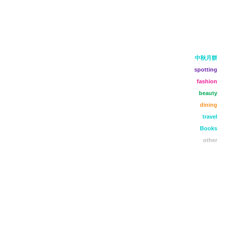
中秋月餅
spotting
fashion
beauty
dining
travel
Books
other