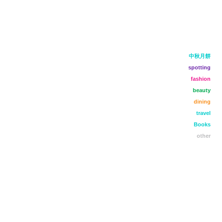
中秋月餅
spotting
fashion
beauty
dining
travel
Books
other