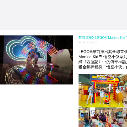
荃灣廣場X LEGO® Monkie 
2020-09-30
LEGO®早前推出其全球
Monkie Kid™ 悟空
繹《西游記》中的傳奇神話
獲金鋼棒變身「悟空小俠」