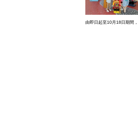
由即日起至10月18日期間
LEGO®聯手打造全港首個Mo
佈置及期間限定店，號召各
置身於不同決鬥場景上演專
空打卡位開心玩樂兼帥拍；
英雄訓練營」，包括挑戰由深
自設計的新版「齊天大聖孫
為「新」悟空等等；悟空小
Monkie Kid™產品系
消費滿指定金額更可換領會場
盒，勢掀搶購熱潮！
leavel message |
view mes