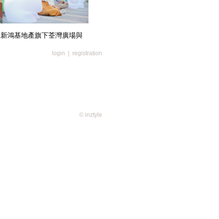
，新鴻基地產旗下荃灣廣場與
nkie Kid™「喚你做英雄」場景
路小英雄發揮冒險精神及想像力，
login
|
registration
屬他們的正邪之戰，在５大穿越時
還有連續4個週末的「喚你做英雄-
受香港人喜愛的老孫 – 張衛健親
悟空」急口令及各大任務考驗你成
俠期間限定店同步登場，齊集全線
列，讓你一次過擁有最齊全的經典角色，
獨家 - 珍藏版「悟空小俠」儲物
© inztyle
sage(0)