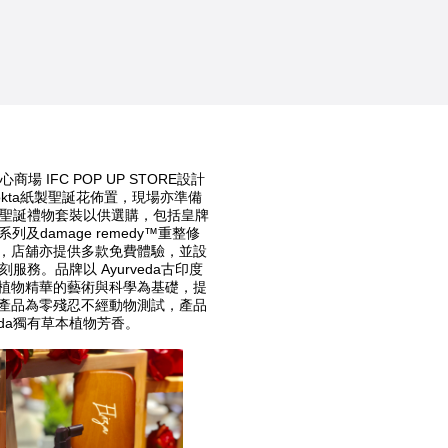
場 IFC POP UP STORE設計
lokta紙製聖誕花佈置，現場亦準備
好的聖誕禮物套裝以供選購，包括皇牌
掉髮系列及damage remedy™重整修
，店舖亦提供多款免費體驗，並設
刻服務。品牌以 Ayurveda古印度
植物精華的藝術與科學為基礎，提
產品為零殘忍不經動物測試，產品
eda獨有草本植物芳香。