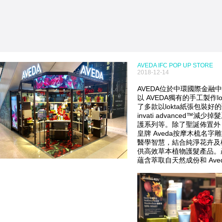
AVEDA IFC POP UP STORE
2018-12-14
AVEDA位於中環國際金融中心商
以 AVEDA獨有的手工製作
了多款以lokta紙張包裝
invati advanced™減少
護系列等。除了聖誕佈置外
皇牌 Aveda按摩木梳名字雕
醫學智慧，結合純淨花卉及
供高效草本植物護髮產品。
蘊含萃取自天然成份和 Av