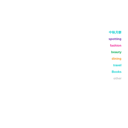
中秋月餅
spotting
fashion
beauty
dining
travel
Books
other