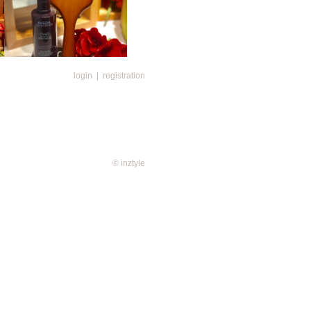
login
|
registration
RE - 現場優惠
肌齡測試、頭皮芭蕾按摩及個人化木
kers以獨家手法了解您的頭皮肌
您提供專屬您的頭皮護理建議。
© inztyle
ers了解您的頭皮肌齡後，將會根據您
的頭皮按摩服務。
需選購全球暢銷按摩木梳及任何一
即場個人名字雕刻服務，收藏您的專
可免費獲贈身體護理旅行套裝乙份，包
nd relief™護手霜40ml乙支。
套裝:
和綠色手工製作的lokta紙張禮盒盛
球」的使命︰致力幫助尼泊爾居