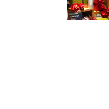
AVEDA IFC POP UP STO
1. 免費體驗包括頭皮肌膚
梳刻字服務*
頭皮肌膚肌齡測試由Dayma
齡，並根據您的頭皮狀況為
頭皮芭蕾按摩– Daymak
的頭皮狀況為您進行專屬您
*個人化木梳刻字服務– 只
款Aveda產品可免費專享
屬AVEDA木梳！
2. 凡購物滿$1,000即
括純美身體滋潤乳霜40ml及ha
3. 另備多款限量版聖誕優惠
Aveda節日禮品套裝以紅色
載。其背後亦蘊藏「關懷地