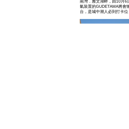
南灣．雅文湖畔，由10月6
氣裝置的GUDETAMA將
台，是城中潮人必到打卡位
《銀娛呈獻：梳乎蛋在澳門》
美食相關的不同造型，於場
GUDETAMA將化身為富
人！而接近文創商店的入口
的蝦餃燒賣給大家品嚐；至於
子亦是十分搞鬼！會場另一