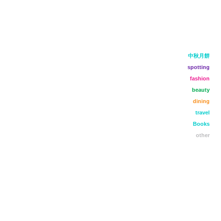
中秋月餅
spotting
fashion
beauty
dining
travel
Books
other