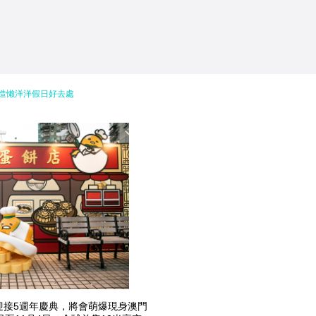
造懶洋洋假日好去處
為迎接5週年慶典，將會萌爆現身澳門