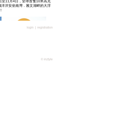
日至11月4日，全球首隻10米高充
會懶洋洋安坐南灣．雅文湖畔的大浮
！
login
|
registration
© inztyle
，GUDETAMA更會化身與澳門
內6個不同位置現身！正門入口處
有葡國服飾風情的船夫，迎接一眾遊
則化身成點心師傅忙於製作香噴噴
夾在豬扒包內的GUDETAMA樣
吸睛位，當然是在格仔餅大三巴前