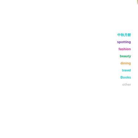
中秋月餅
spotting
fashion
beauty
dining
travel
Books
other