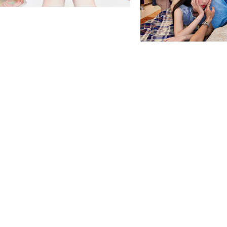
鏡頭始於嬰兒時期，身穿抽
目光所及是身穿Fluid D
在眼前輕言細語。青春場景
著來自世界各地，擁有不同性
Feeling和Relaxed Fi
青春荷爾蒙氛圍在此環繞。
綁帶式背心和全新高腰D-Se
Lake和D-Havana鞋履