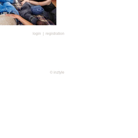
login
|
registration
繩牛仔褲的他從搖籃裡向外張望，
enim系列的跨世代的家人與親友，正
中，他躺臥在宿舍床上，身邊圍繞
取向的朋友們，他們身穿Denim
ts牛仔服飾，手提1DR Twin牛仔手袋，
沙灘牛仔主題派對熱浪席捲，交叉
nt牛仔褲成為全場焦點，搭配D-
© inztyle
，盡情享受夏日牛仔魅力。