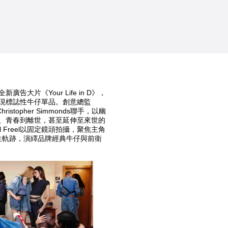
新廣告大片《Your Life in D》，
現標誌性牛仔單品。創意總監
hristopher Simmonds聯手，以幽
、青春到離世，甚至延伸至來世的
el Freel以固定鏡頭拍攝，聚焦主角
人生軌跡，演繹品牌經典牛仔與前衛