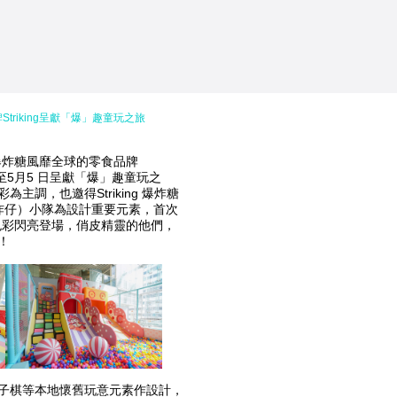
Striking呈獻「爆」趣童玩之旅
爆炸糖風靡全球的零食品牌
月4日至5月5 日呈獻「爆」趣童玩之
主調，也邀得Striking 爆炸糖
 （爆炸仔）小隊為設計重要元素，首次
不同色彩閃亮登場，俏皮精靈的他們，
！
子棋等本地懷舊玩意元素作設計，