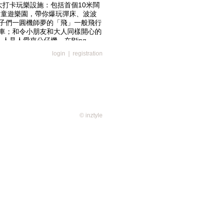
大打卡玩樂設施：包括首個10米闊
「懷」童遊樂園，帶你爆玩彈床、波波
子們一圓機師夢的「飛」一般飛行
車；和令小朋友和大人同樣開心的
人見人愛夾公仔機，在Bling
然後考驗大家夾娃娃技術，打卡標註分
login
|
registration
© inztyle
kids會擔當玩樂領隊，大人可以重溫
昔日吃爆炸糖時光，小孩於各大玩
情放電，鍛練身手之餘更可跟
，是活力十足又能加強兩代之間溝通的
內蒞臨iSQUARE國際廣場以電
，即可換領遊戲券，大玩特玩，紀
：
月4日至6日、4月12日至13日、4