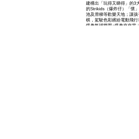
建構出「玩得又睇得」的3
的Strikids（爆炸仔）
池及滑梯等歡樂天地；讓孩
棋，駕駛色彩繽紛電動飛行
爆趣氣球樂園+爆趣夾夾賞︳
Bling 氣球鏡房打卡，
享更可以獲得夾夾賞代幣。
首次以 3D姿態示人的Stri
童年趣味，或者跟子女分享
樂打卡設施中大展身手，盡
Strikids們來個大合照
玩樂好去處。只需於活動日期
子貨幣單一消費達指定金額
錄美好回憶！
「爆」趣童玩之旅開放詳情
開放及換領日期：2025年4