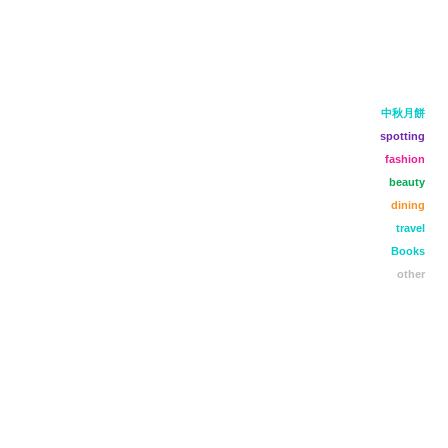
中秋月餅
spotting
fashion
beauty
dining
travel
Books
other