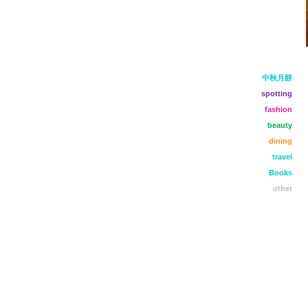
中秋月餅
spotting
fashion
beauty
dining
travel
Books
other