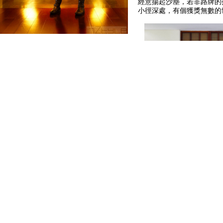
經意揚起沙塵，若非路牌的
小徑深處，有個獲獎無數的
富春山居度假村位於杭州山
夫球會館，一家提供70間
墅，及水療中心構成，耗時
元才完成；台灣榮成紙業是
長鄭瑛彬先生為找尋紙廠用
繞富春江一帶山水的繡衣恬
襯托的水鳥保護區，便決定
高爾夫球度假村。