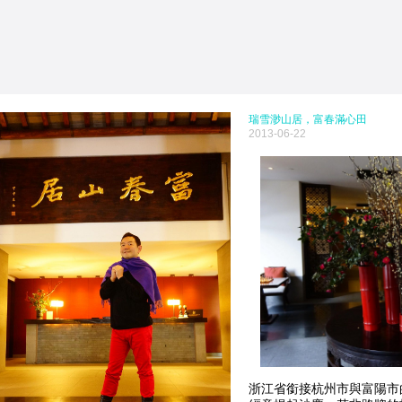
瑞雪渺山居，富春滿心田
2013-06-22
浙江省銜接杭州市與富陽市