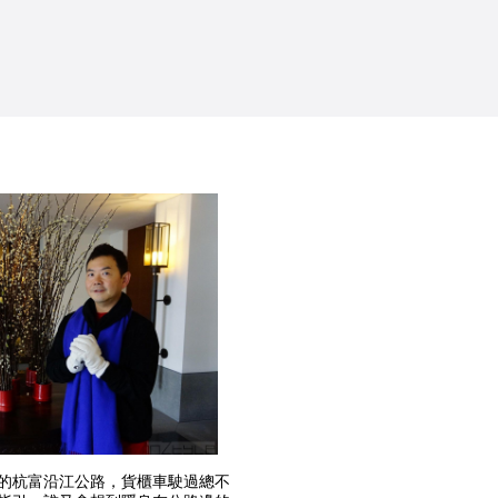
的杭富沿江公路，貨櫃車駛過總不