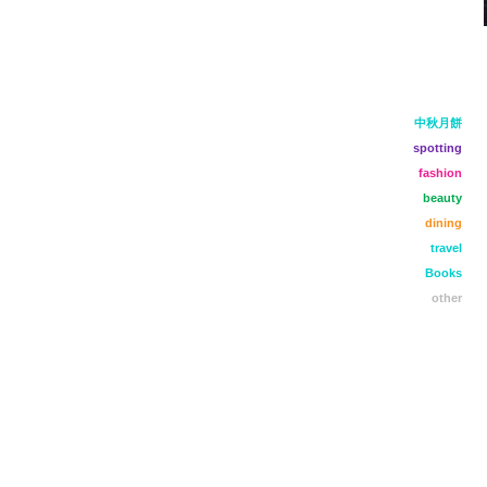
中秋月餅
spotting
fashion
beauty
dining
travel
Books
other