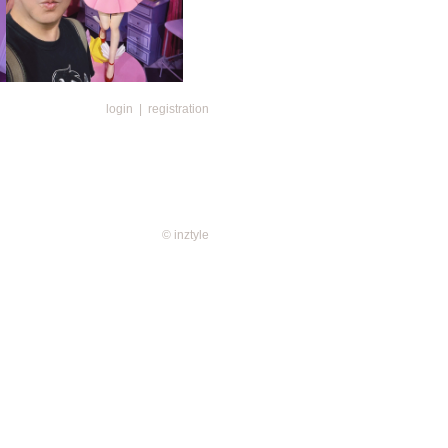
IDOL小忌廉將於經典化妝間現
login
|
registration
DOL小忌廉的嘉寶嘉麗更會粉墨
像絕對是人氣打卡位，粉絲們可以近
© inztyle