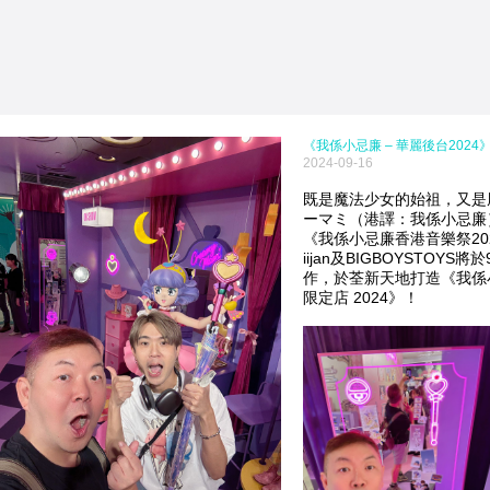
《我係小忌廉 – 華麗後台2024
2024-09-16
既是魔法少女的始祖，又是
ーマミ（港譯：我係小忌廉）
《我係小忌廉香港音樂祭202
iijan及BIGBOYSTOYS
作，於荃新天地打造《我係小忌廉 -
限定店 2024》！