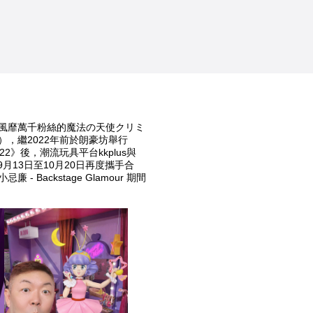
》
風靡萬千粉絲的魔法の天使クリミ
，繼2022年前於朗豪坊舉行
2》後，潮流玩具平台kkplus與
將於9月13日至10月20日再度攜手合
 Backstage Glamour 期間