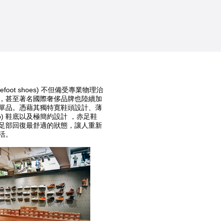
foot shoes) 不但備受專業物理治
，甚至著名國際奢侈品牌也陸續加
單品。憑藉其獨特寛鞋頭設計、薄
rop) 鞋底以及極簡約設計 ，赤足鞋
足部回復最舒適的狀態，讓人重新
活。