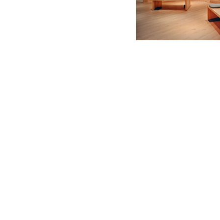
創辦人之一的 Adam 認
腳趾的抓地力，赤足鞋有助
知覺、敏捷度和平衡力。此
要，讓雙腳呼吸、自由移動
意。