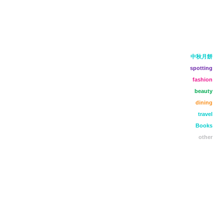
中秋月餅
spotting
fashion
beauty
dining
travel
Books
other